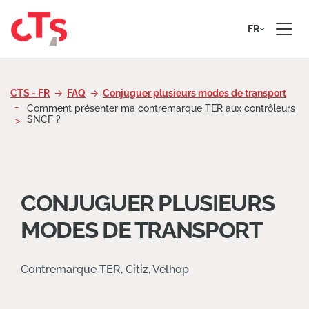
Passer au contenu
FR
CTS - FR
FAQ
Conjuguer plusieurs modes de transport
Comment présenter ma contremarque TER aux contrôleurs
SNCF ?
CONJUGUER PLUSIEURS
MODES DE TRANSPORT
Contremarque TER, Citiz, Vélhop