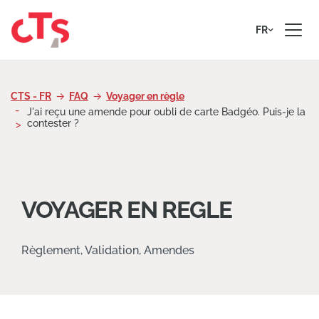
Passer au contenu
FR
CTS - FR
FAQ
Voyager en règle
J'ai reçu une amende pour oubli de carte Badgéo. Puis-je la
contester ?
VOYAGER EN REGLE
Règlement, Validation, Amendes