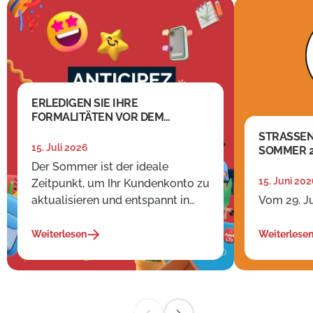
ERLEDIGEN SIE IHRE
FORMALITÄTEN VOR DEM
SEPTEMBER
STRASSE
15. Juli 2026
SOMMER 
Der Sommer ist der ideale
15. Juni 20
Zeitpunkt, um Ihr Kundenkonto zu
aktualisieren und entspannt in
Vom 29. Ju
den September zu starten.
Weiterlesen
Weiterlese