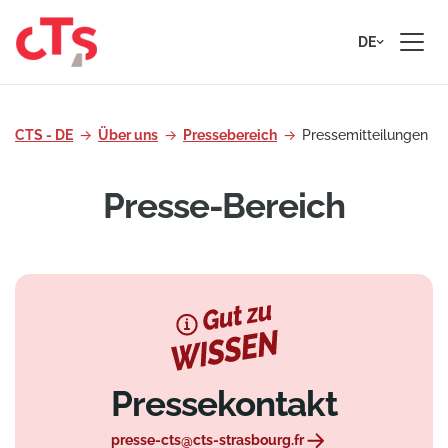
Zum Inhalt springen
DE
CTS - DE
Über uns
Pressebereich
Pressemitteilungen
Presse-Bereich
Pressekontakt
presse-cts@cts-strasbourg.fr