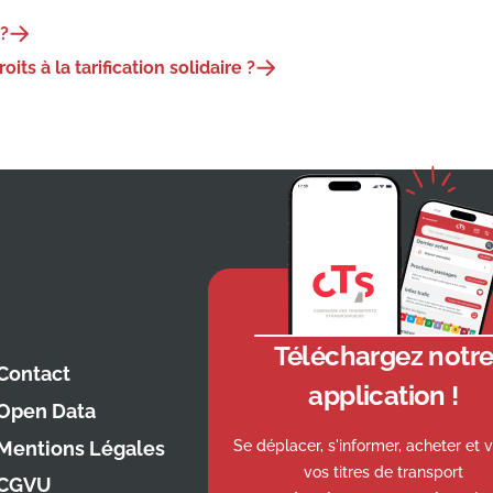
?
 à la tarification solidaire ?
Téléchargez notr
Contact
application !
Open Data
Se déplacer, s'informer, acheter et v
Mentions Légales
vos titres de transport
CGVU