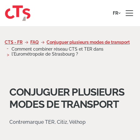
Passer au contenu
FR
CTS - FR
FAQ
Conjuguer plusieurs modes de transport
Comment combiner réseau CTS et TER dans
l'Eurométropole de Strasbourg ?
CONJUGUER PLUSIEURS
MODES DE TRANSPORT
Contremarque TER, Citiz, Vélhop