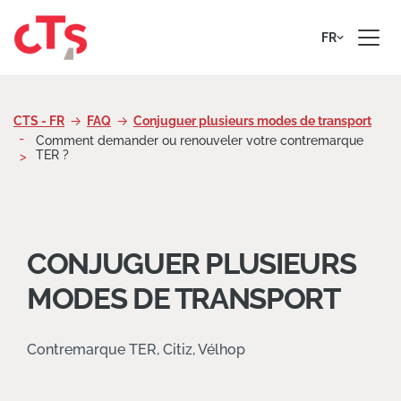
Passer au contenu
FR
CTS - FR
FAQ
Conjuguer plusieurs modes de transport
Comment demander ou renouveler votre contremarque
TER ?
CONJUGUER PLUSIEURS
MODES DE TRANSPORT
Contremarque TER, Citiz, Vélhop