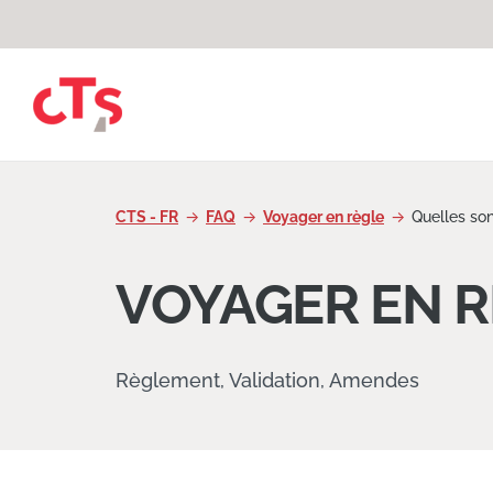
Passer au contenu
CTS - FR
FAQ
Voyager en règle
Quelles son
VOYAGER EN 
Règlement, Validation, Amendes