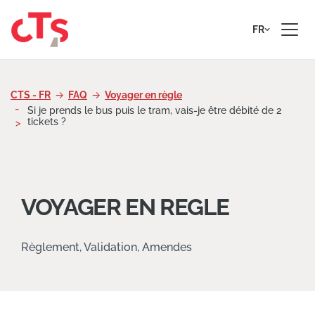
Passer au contenu
FR
CTS - FR
FAQ
Voyager en règle
Si je prends le bus puis le tram, vais-je être débité de 2
tickets ?
VOYAGER EN REGLE
Règlement, Validation, Amendes