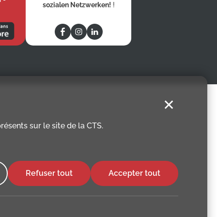
sozialen Netzwerken!
!
✕
ésents sur le site de la CTS.
Refuser tout
Accepter tout