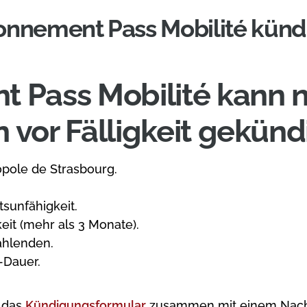
onnement Pass Mobilité künd
 Pass Mobilité kann n
vor Fälligkeit gekünd
pole de Strasbourg.
sunfähigkeit.
it (mehr als 3 Monate).
ahlenden.
-Dauer.
 das
Kündigungsformular
zusammen mit einem Nachw