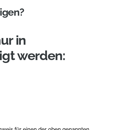
igen?
ur in
igt werden:
eis für einen der oben genannten