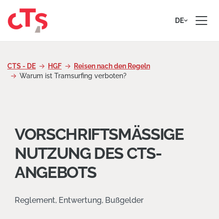
Zum Inhalt springen
DE
CTS - DE
HGF
Reisen nach den Regeln
Warum ist Tramsurfing verboten?
VORSCHRIFTSMÄSSIGE
NUTZUNG DES CTS-
ANGEBOTS
Reglement, Entwertung, Bußgelder